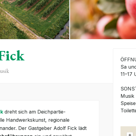
Fick
ÖFFN
Sa un
usik
11–17 
SONST
Musik
Speise
Toilett
ck
dreht sich am Deichpartie-
lle Handwerkskunst, regionale
einander. Der Gastgeber Adolf Fick lädt
+