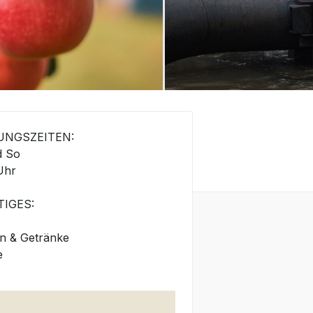
UNGSZEITEN:
d So
Uhr
IGES:
n & Getränke
e