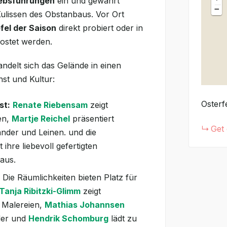
iebsführungen
ein und gewährt
−
Kulissen des Obstanbaus. Vor Ort
fel der Saison
direkt probiert oder in
ostet werden.
delt sich das Gelände in einen
nst und Kultur:
Osterf
st:
Renate Riebensam
zeigt
en,
Martje Reichel
präsentiert
Get 
nder und Leinen.
und die
t ihre liebevoll gefertigten
aus.
Die Räumlichkeiten bieten Platz für
Tanja Ribitzki-Glimm
zeigt
 Malereien,
Mathias Johannsen
lder und
Hendrik Schomburg
lädt zu