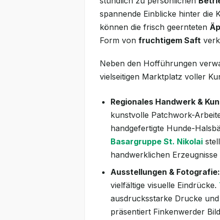
stündlich zu persönlichen
Betr
spannende Einblicke hinter die 
können die frisch geernteten
Äp
Form von
fruchtigem Saft
verk
Neben den Hofführungen verwan
vielseitigen Marktplatz voller Ku
Regionales Handwerk & Kun
kunstvolle Patchwork-Arbeit
handgefertigte Hunde-Halsbä
Basargruppe St. Nikolai
stell
handwerklichen Erzeugnisse 
Ausstellungen & Fotografie:
vielfältige visuelle Eindrücke.
ausdrucksstarke Drucke und
präsentiert Finkenwerder Bi