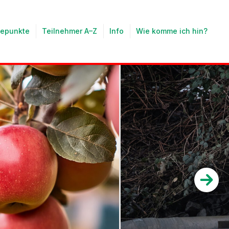
tepunkte
Teilnehmer A–Z
Info
Wie komme ich hin?