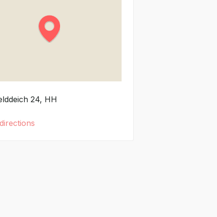
elddeich
24
HH
directions