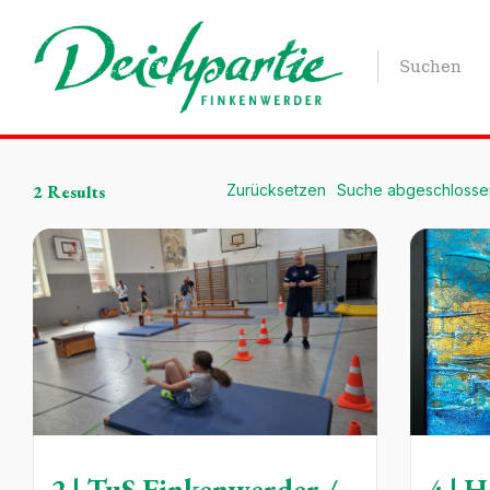
2
Results
Zurücksetzen
Suche abgeschlossen
2 | TuS Finkenwerder /
4 | 