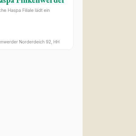
che Haspa Filiale lädt ein
enwerder Norderdeich
92
HH